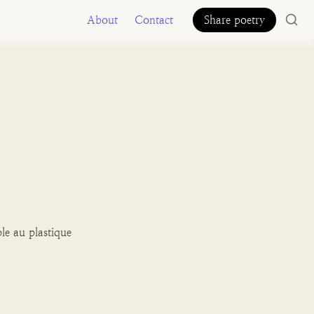
About
Contact
Share poetry
e au plastique 